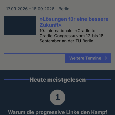
17.09.2026 - 18.09.2026
Berlin
Datum
Ort
»Lösungen für eine bessere
Zukunft«
10. Internationaler «Cradle to
Cradle-Congress« vom 17. bis 18.
September an der TU Berlin
Weitere Termine
Heute meistgelesen
Warum die progressive Linke den Kampf