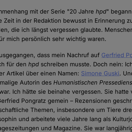
ammenhang mit der Serie "20 Jahre
hpd
" begann
 Zeit in der Redaktion bewusst in Erinnerung zu
en, die ich längst vergessen glaubte. Menschen,
ür mich persönlich sehr wichtig waren.
ausgegangen, dass mein Nachruf auf
Gerfried P
ich für den
hpd
schreiben musste. Doch nein: Ich
ter Artikel über einen Namen:
Simone Guski
. Un
malige Autorin des
Humanistischen Pressediens
war. Ich hätte sie beinahe vergessen. Sie hatte 
 Gerfried Pongratz gemein – Rezensionen geschr
schaftliche Themen, insbesondere um Tiere dr
ophin und arbeitete viele Jahre lang als Kulturjo
ageszeitungen und Magazine. Sie war langjähri