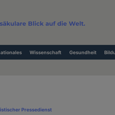
säkulare Blick auf die Welt.
extsuche
nationales
Wissenschaft
Gesundheit
Bild
stischer Pressedienst