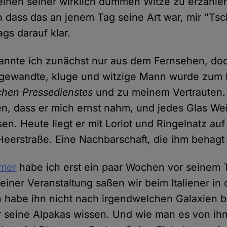
einen seiner wirklich dummen Witze zu erzählen
dass das an jenem Tag seine Art war, mir "Tsc
ags darauf klar.
annte ich zunächst nur aus dem Fernsehen, doc
eltgewandte, kluge und witzige Mann wurde zum
chen Pressedienstes
und zu meinem Vertrauten. 
n, dass er mich ernst nahm, und jedes Glas Wei
en. Heute liegt er mit Loriot und Ringelnatz au
 Heerstraße. Eine Nachbarschaft, die ihm behagt 
mer
habe ich erst ein paar Wochen vor seinem T
einer Veranstaltung saßen wir beim Italiener in
h habe ihn nicht nach irgendwelchen Galaxien be
er seine Alpakas wissen. Und wie man es von i