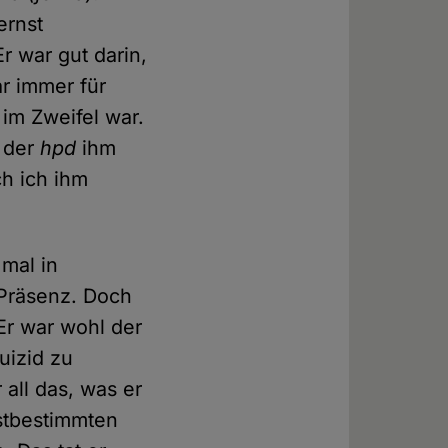
ernst
r war gut darin,
r immer für
 im Zweifel war.
l der
hpd
ihm
ch ich ihm
 mal in
 Präsenz. Doch
Er war wohl der
uizid zu
all das, was er
bstbestimmten