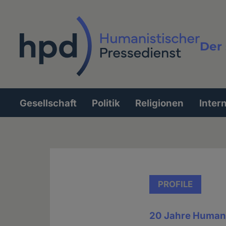
Direkt
zum
Inhalt
Der 
Vollt
Gesellschaft
Politik
Religionen
Inter
Hauptnavigation
PROFILE
20 Jahre Humani