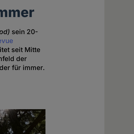
immer
hpd)
sein 20-
Revue
tet seit Mitte
feld der
der für immer.