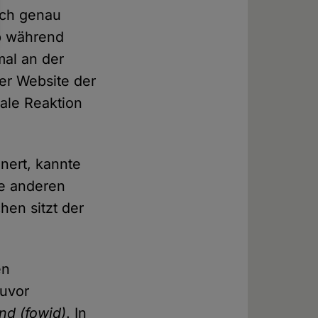
 ich genau
rb während
mal an der
er Website der
ale Reaktion
nert, kannte
ie anderen
hen sitzt der
en
zuvor
nd (fowid)
. In