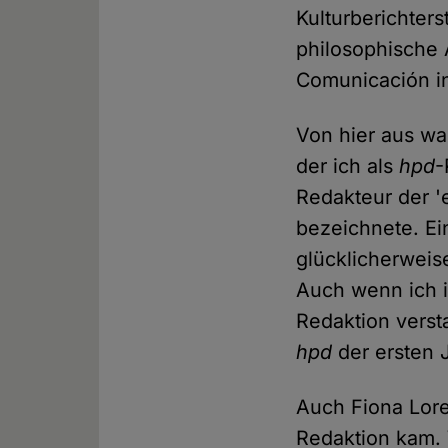
Kulturberichters
philosophische 
Comunicación in
Von hier aus wa
der ich als
hpd
-
Redakteur der '
bezeichnete. Ein
glücklicherweis
Auch wenn ich ih
Redaktion verst
hpd
der ersten 
Auch Fiona Lor
Redaktion kam. 