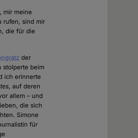
, mir meine
 rufen, sind mir
 die für die
ongratz
der
 stolperte beim
d ich erinnerte
tes
, auf deren
vor allem – und
ieben, die sich
ehten. Simone
urnalistin für
ge