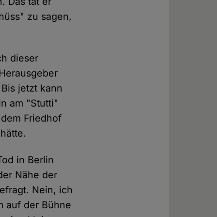
. Das tat er
hüss" zu sagen,
h dieser
 Herausgeber
Bis jetzt kann
n am "Stutti"
f dem Friedhof
hätte.
od in Berlin
 der Nähe der
fragt. Nein, ich
hm auf der Bühne