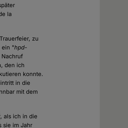
später
de la
Trauerfeier, zu
 ein "
hpd
-
m Nachruf
n, den ich
kutieren konnte.
tritt in die
ennbar mit dem
t
, als ich in die
 sie im Jahr