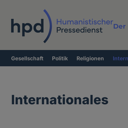
Direkt
zum
Inhalt
Der 
Vollt
Gesellschaft
Politik
Religionen
Inter
Hauptnavigation
Internationales