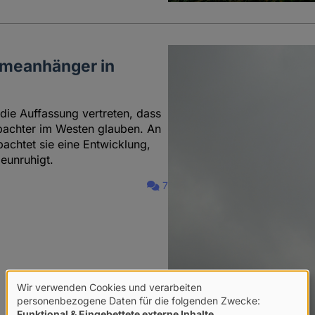
gimeanhänger in
 die Auffassung vertreten, dass
obachter im Westen glauben. An
bachtet sie eine Entwicklung,
eunruhigt.
7
Wir verwenden Cookies und verarbeiten
Verwendung
personenbezogene Daten für die folgenden Zwecke:
Funktional & Eingebettete externe Inhalte
.