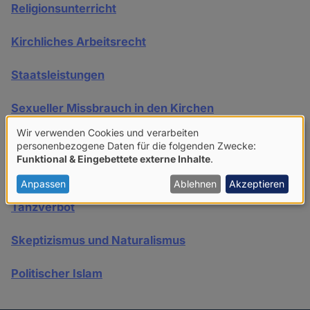
Religionsunterricht
Kirchliches Arbeitsrecht
Staatsleistungen
Sexueller Missbrauch in den Kirchen
Wir verwenden Cookies und verarbeiten
Schwangerschaftsabbruch
Verwendung
personenbezogene Daten für die folgenden Zwecke:
Funktional & Eingebettete externe Inhalte
.
von
Sterbehilfe
personenbezogenen
Anpassen
Ablehnen
Akzeptieren
Daten
Tanzverbot
und
Skeptizismus und Naturalismus
Cookies
Politischer Islam