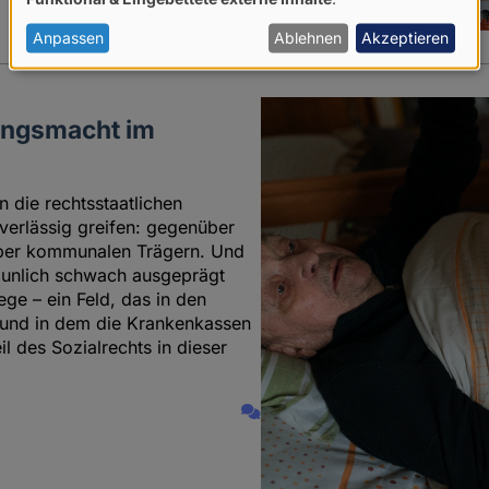
von
personenbezogenen
Anpassen
Ablehnen
Akzeptieren
Daten
und
ungsmacht im
Cookies
n die rechtsstaatlichen
verlässig greifen: gegenüber
über kommunalen Trägern. Und
taunlich schwach ausgeprägt
ege – ein Feld, das in den
e und in dem die Krankenkassen
l des Sozialrechts in dieser