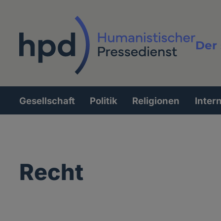
Direkt
zum
Inhalt
Der 
Vollt
Gesellschaft
Politik
Religionen
Inter
Hauptnavigation
Recht