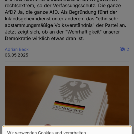
rechtsextrem, so der Verfassungsschutz. Die ganze
AfD? Ja, die ganze AfD. Als Begründung führt der
Inlandsgeheimdienst unter anderem das "ethnisch-
abstammungsmäßige Volksverständnis" der Partei an.
Jetzt zeigt sich, ob an der "Wehrhaftigkeit" unserer
Demokratie wirklich etwas dran ist.
Adrian Beck
2
06.05.2025
Wir verwenden Cookies und verarbeiten