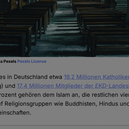
ia Pexels
Pexels License
es in Deutschland etwa
19,2 Millionen Katholike
g) und
17,4 Millionen Mitglieder der
EKD
-Landes
Prozent gehören dem Islam an, die restlichen vie
auf Religionsgruppen wie Buddhisten, Hindus und
einschaften.