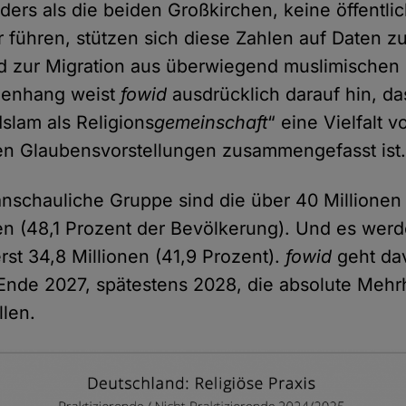
ders als die beiden Großkirchen, keine öffentli
r führen, stützen sich diese Zahlen auf Daten z
d zur Migration aus überwiegend muslimischen 
enhang weist
fowid
ausdrücklich darauf hin, d
slam als Religions
gemeinschaft
“ eine Vielfalt v
en Glaubensvorstellungen zusammengefasst ist
anschauliche Gruppe sind die über 40 Millionen
en (48,1 Prozent der Bevölkerung). Und es werd
rst 34,8 Millionen (41,9 Prozent).
fowid
geht da
Ende 2027, spätestens 2028, die absolute Mehrh
llen.