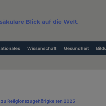
säkulare Blick auf die Welt.
extsuche
nationales
Wissenschaft
Gesundheit
Bild
e zu Religionszugehörigkeiten 2025