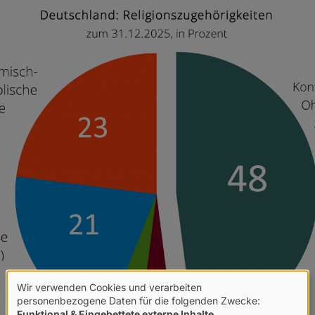
Wir verwenden Cookies und verarbeiten
Verwendung
personenbezogene Daten für die folgenden Zwecke:
Funktional & Eingebettete externe Inhalte
.