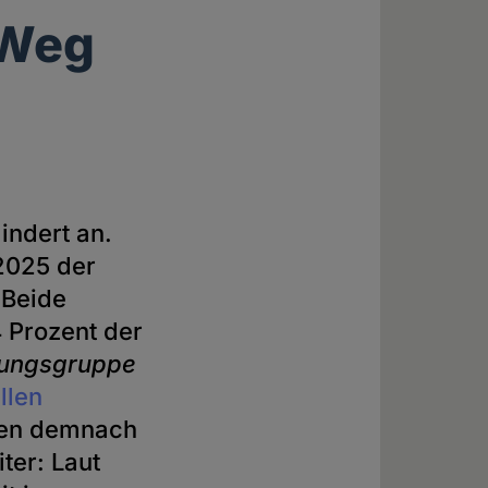
 Weg
indert an.
2025 der
 Beide
 Prozent der
ungsgruppe
llen
lden demnach
iter: Laut