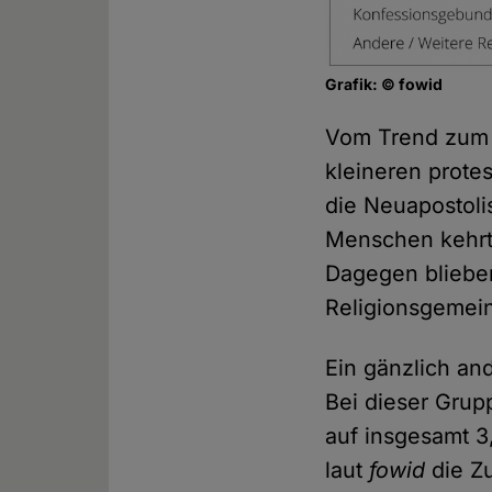
Grafik: © fowid
Vom Trend zum 
kleineren prote
die Neuapostoli
Menschen kehrt
Dagegen blieben
Religionsgemein
Ein gänzlich an
Bei dieser Grup
auf insgesamt 3
laut
fowid
die Z