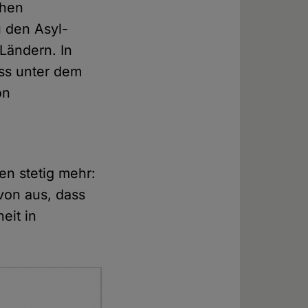
chen
u den Asyl-
Ländern. In
ass unter dem
on
.
en stetig mehr:
von aus, dass
eit in