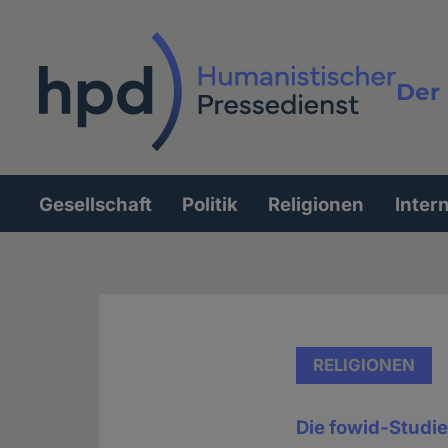
Direkt
zum
Inhalt
Der 
Vollt
Gesellschaft
Politik
Religionen
Inter
Hauptnavigation
RELIGIONEN
Die fowid-Studi