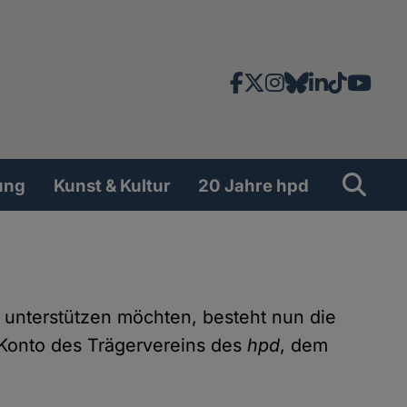
Facebook
X
Instagram
Bluesky
LinkedIn
TikTok
YouT
News-
und
Social
Suche
Su
ung
Kunst & Kultur
20 Jahre hpd
Network
l unterstützen möchten, besteht nun die
 Konto des Trägervereins des
hpd
, dem