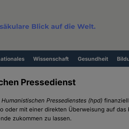
säkulare Blick auf die Welt.
extsuche
nationales
Wissenschaft
Gesundheit
Bild
chen Pressedienst
s
Humanistischen Pressedienstes (hpd)
finanziel
o oder mit einer direkten Überweisung auf das
ende zukommen zu lassen.