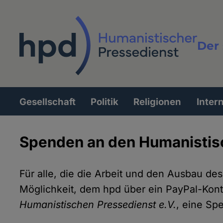
Direkt
zum
Inhalt
Der 
Vollt
Gesellschaft
Politik
Religionen
Inter
Hauptnavigation
Spenden an den Humanistis
Für alle, die die Arbeit und den Ausbau de
Möglichkeit, dem hpd über ein PayPal-Kont
Humanistischen Pressedienst e.V.
, eine Sp