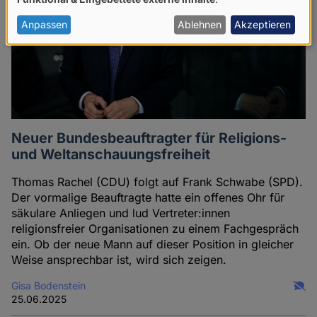
von
personenbezogenen
Anpassen
Ablehnen
Akzeptieren
Daten
und
Cookies
Neuer Bundesbeauftragter für Religions-
und Weltanschauungsfreiheit
Thomas Rachel (CDU) folgt auf Frank Schwabe (SPD).
Der vormalige Beauftragte hatte ein offenes Ohr für
säkulare Anliegen und lud Vertreter:innen
religionsfreier Organisationen zu einem Fachgespräch
ein. Ob der neue Mann auf dieser Position in gleicher
Weise ansprechbar ist, wird sich zeigen.
Gisa Bodenstein
25.06.2025