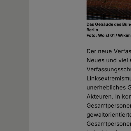
Das Gebäude des Bund
Berlin
Foto: Wo st 01 / Wik
Der neue Verfas
Neues und viel
Verfassungssch
Linksextremismu
unerhebliches G
Akteuren. In ko
Gesamtpersonen
gewaltorientier
Gesamtpersonenp