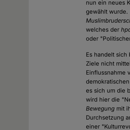
nun ein neues Ka
gewählt wurde.
Muslimbrudersc
welches der
hp
oder "Politische
Es handelt sich 
Ziele nicht mitt
Einflussnahme ve
demokratischen 
es sich um die 
wird hier die "
Bewegung
mit i
Durchsetzung an
einer "Kulturre