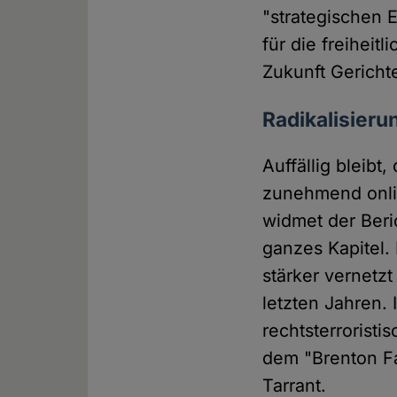
"strategischen 
für die freihei
Zukunft Gericht
Radikalisier
Auffällig bleibt
zunehmend onli
widmet der Beri
ganzes Kapitel.
stärker vernetz
letzten Jahren.
rechtsterrorist
dem "Brenton Fa
Tarrant.