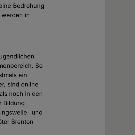
g eine Bedrohung
s werden in
 Jugendlichen
menbereich. So
stmals ein
, sind online
als noch in den
r Bildung
gungswelle" und
äter Brenton