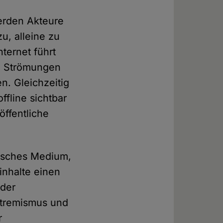
werden Akteure
zu, alleine zu
nternet führt
he Strömungen
n. Gleichzeitig
ffline sichtbar
öffentliche
hisches Medium,
inhalte einen
 der
xtremismus und
r