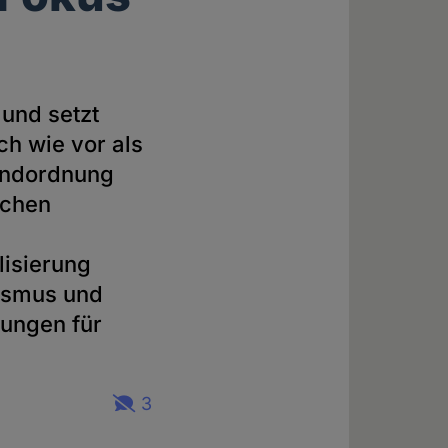
und setzt
h wie vor als
rundordnung
schen
isierung
ismus und
ungen für
3