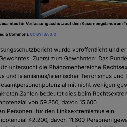
esamtes für Verfassungsschutz auf dem Kasernengelände am Tr
imedia Commons
CC BY-SA 3.0
sungsschutzbericht wurde veröffentlicht und er
 Gewohntes. Zuerst zum Gewohnten: Das Bunde
utz untersucht die Phänomenbereiche Rechtse
s und Islamismus/islamischer Terrorismus und f
esamtpersonenpotenzial mit nicht wenigen gewa
nkreten Zahlen bedeutet dies beim Rechtsextre
potenzial von 59.850, davon 15.600
ten Personen, für den Linksextremismus ein
otenzial 42.200, davon 11.600 Personen gewal