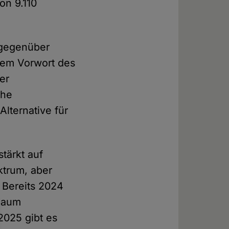
on 9.110
 gegenüber
dem Vorwort des
er
che
lternative für
tärkt auf
ktrum, aber
 Bereits 2024
 Raum
2025 gibt es