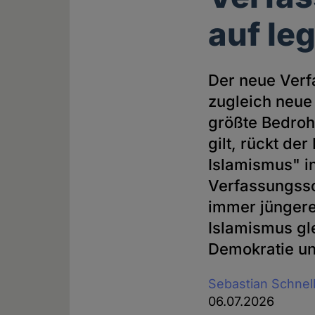
auf le
Der neue Verf
zugleich neue
größte Bedroh
gilt, rückt de
Islamismus" in
Verfassungssc
immer jüngere
Islamismus gl
Demokratie und
Sebastian Schnel
06.07.2026