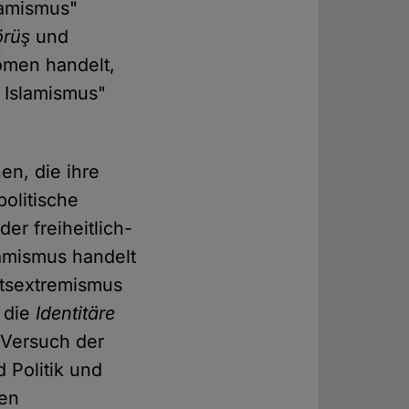
slamismus"
örüş
und
omen handelt,
r Islamismus"
en, die ihre
politische
er freiheitlich-
amismus handelt
htsextremismus
e die
Identitäre
 Versuch der
 Politik und
sen