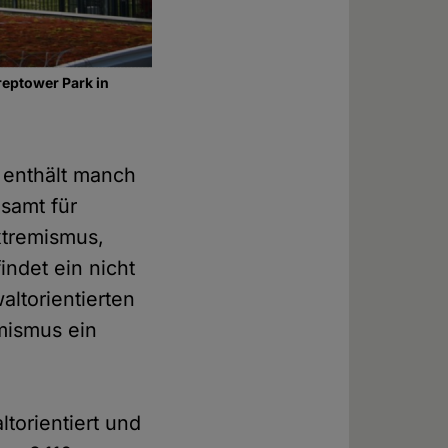
eptower Park in
 enthält manch
samt für
xtremismus,
indet ein nicht
ltorientierten
mismus ein
torientiert und