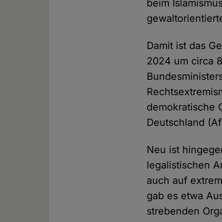
beim Islamismus
gewaltorientier
Damit ist das 
2024 um circa 
Bundesministers
Rechtsextremism
demokratische G
Deutschland (Af
Neu ist hingege
legalistischen 
auch auf extrem
gab es etwa Au
strebenden Orga