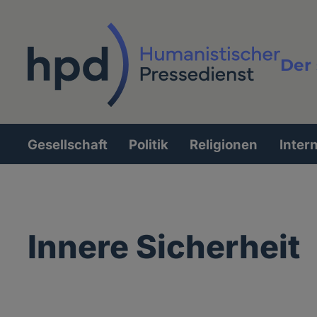
Direkt
zum
Inhalt
Der 
Vollt
Gesellschaft
Politik
Religionen
Inter
Hauptnavigation
Innere Sicherheit