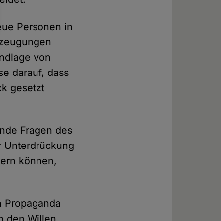
reue Personen in
erzeugungen
undlage von
se darauf, dass
ck gesetzt
gende Fragen des
or Unterdrückung
ßern können,
rch Propaganda
h den Willen