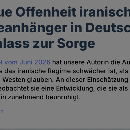
ue Offenheit iranisc
anhänger in Deuts
nlass zur Sorge
el vom Juni 2026
hat unsere Autorin die A
s das iranische Regime schwächer ist, als 
 Westen glauben. An dieser Einschätzung hä
eobachtet sie eine Entwicklung, die sie als
rin zunehmend beunruhigt.
an