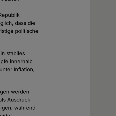
Republik
glich, dass die
istige politische
in stabiles
pfe innerhalb
nter Inflation,
ungen werden
als Ausdruck
rungen, während
eidet.