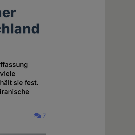
her
chland
uffassung
viele
lt sie fest.
 iranische
7