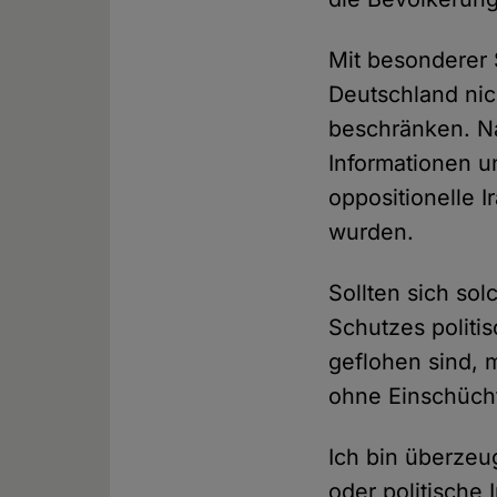
Mit besonderer 
Deutschland nic
beschränken. N
Informationen u
oppositionelle 
wurden.
Sollten sich so
Schutzes politi
geflohen sind, 
ohne Einschüch
Ich bin überzeug
oder politische