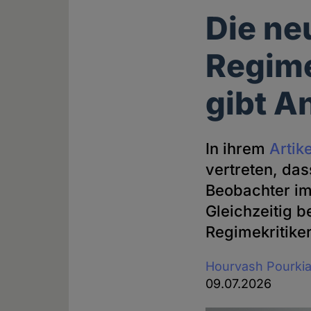
Die ne
Regime
gibt A
In ihrem
Artik
vertreten, das
Beobachter im
Gleichzeitig b
Regimekritike
Hourvash Pourki
09.07.2026