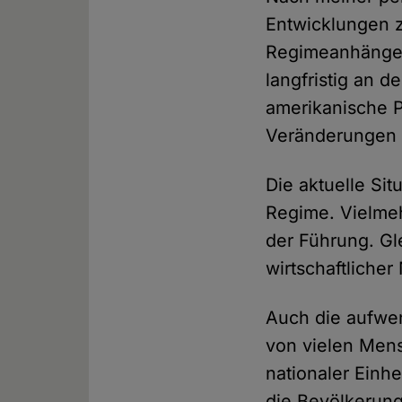
Entwicklungen 
Regimeanhängern
langfristig an d
amerikanische Po
Veränderungen 
Die aktuelle Sit
Regime. Vielme
der Führung. Gle
wirtschaftliche
Auch die aufwen
von vielen Men
nationaler Einh
die Bevölkerung