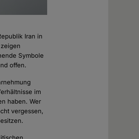
publik Iran in
 zeigen
echende Symbole
nd offen.
Wahrnehmung
erhältnisse im
en haben. Wer
nicht vergessen,
esitzen.
itischen