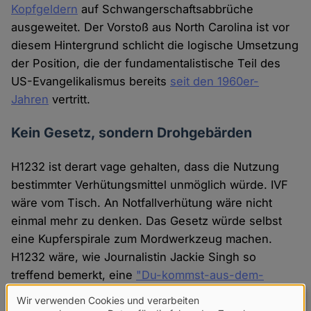
Kopfgeldern
auf Schwangerschaftsabbrüche
ausgeweitet. Der Vorstoß aus North Carolina ist vor
diesem Hintergrund schlicht die logische Umsetzung
der Position, die der fundamentalistische Teil des
US-Evangelikalismus bereits
seit den 1960er-
Jahren
vertritt.
Kein Gesetz, sondern Drohgebärden
H1232 ist derart vage gehalten, dass die Nutzung
bestimmter Verhütungsmittel unmöglich würde. IVF
wäre vom Tisch. An Notfallverhütung wäre nicht
einmal mehr zu denken. Das Gesetz würde selbst
eine Kupferspirale zum Mordwerkzeug machen.
H1232 wäre, wie Journalistin Jackie Singh so
treffend bemerkt, eine
"Du-kommst-aus-dem-
Gefängnis-frei"-Karte
für den Femizid.
Wir verwenden Cookies und verarbeiten