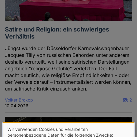
Satire und Religion: ein schwieriges
Verhältnis
Jüngst wurde der Düsseldorfer Karnevalswagenbauer
Jacques Tilly von russischen Behörden unter anderem
deshalb verurteilt, weil seine satirischen Darstellungen
angeblich "religiöse Gefühle" verletzten. Der Fall
macht deutlich, wie religiöse Empfindlichkeiten – oder
der Verweis darauf – instrumentalisiert werden können,
um satirische Kritik einzuschränken.
Volker Brokop
2
10.04.2026
Wir verwenden Cookies und verarbeiten
Verwendung
personenbezogene Daten für die folgenden Zwecke: