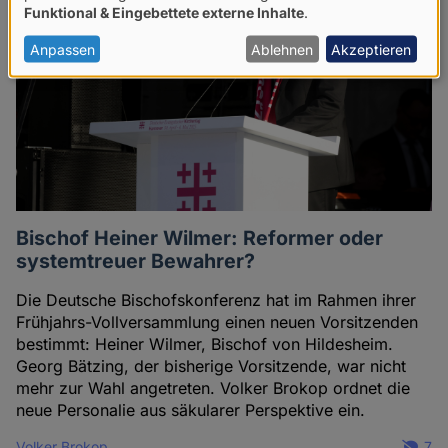
Funktional & Eingebettete externe Inhalte
.
von
personenbezogenen
Anpassen
Ablehnen
Akzeptieren
Daten
und
Cookies
Bischof Heiner Wilmer: Reformer oder
systemtreuer Bewahrer?
Die Deutsche Bischofskonferenz hat im Rahmen ihrer
Frühjahrs-Vollversammlung einen neuen Vorsitzenden
bestimmt: Heiner Wilmer, Bischof von Hildesheim.
Georg Bätzing, der bisherige Vorsitzende, war nicht
mehr zur Wahl angetreten. Volker Brokop ordnet die
neue Personalie aus säkularer Perspektive ein.
Volker Brokop
7