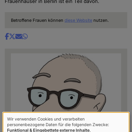
Frauenhäuser in Berlin ist ein Teil davon.
Betroffene Frauen können
diese Website
nutzen.
Share
news
Wir verwenden Cookies und verarbeiten
Verwendung
personenbezogene Daten für die folgenden Zwecke:
Funktional & Eingebettete externe Inhalte
.