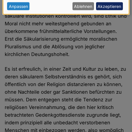
Anspruch infrage stellten. Erst in dem Maße, in dem
personenbezogenen
Anpassen
Ablehnen
Akzeptieren
in modernen Gesellschaften kirchliche Macht durch
Daten
säkulare Institutionen kontrolliert wird, sind Ethik und
und
Moral nicht mehr weitestgehend gebunden an
überkommene frühmittelalterliche Vorstellungen.
Cookies
Erst die Säkularisierung ermöglichte moralischen
Pluralismus und die Ablösung von jeglicher
kirchlichen Deutungshoheit.
Es ist erfreulich, in einer Zeit und Kultur zu leben, zu
deren säkularem Selbstverständnis es gehört, sich
öffentlich von der Religion distanzieren zu können,
ohne Nachteile oder gar Sanktionen befürchten zu
müssen. Dem entgegen steht die Tendenz zur
religiösen Vereinnahmung, die den hier kritisch
betrachteten Gedenkgottesdienste zugrunde liegt,
indem prinzipiell alle unbedacht verstorbenen
Menschen mit einbezogen werden, also womöglich