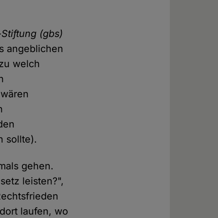
Stiftung (gbs)
s angeblichen
 zu welch
n
 wären
n
den
sollte).
hmals gehen.
etz leisten?",
Rechtsfrieden
dort laufen, wo