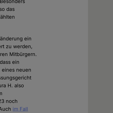
 Besonders
lso das
ählten
sänderung ein
ert zu werden,
hren Mitbürgern.
dass ein
te eines neuen
ssungsgericht
ura H. also
m
023 noch
. Auch
im Fall