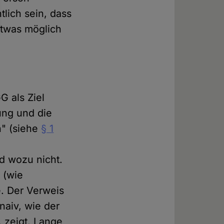
tlich sein, dass
etwas möglich
G als Ziel
ung und die
n" (siehe
§ 1
d wozu nicht.
 (wie
e. Der Verweis
 naiv, wie der
, zeigt. Lange