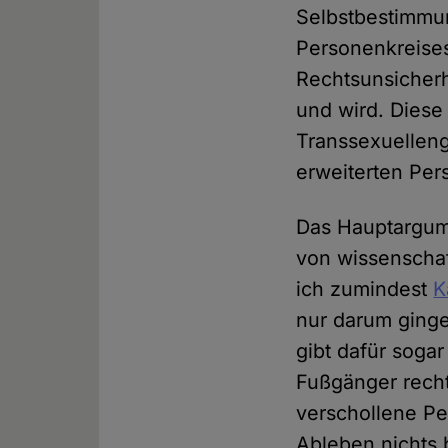
Selbstbestimmun
Personenkreise
Rechtsunsicherh
und wird. Dies
Transsexuellen
erweiterten Per
Das Hauptargum
von wissenschaf
ich zumindest
K
nur darum ging
gibt dafür sogar
Fußgänger recht
verschollene Pe
Ableben nichts 