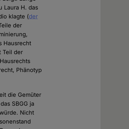
u Laura H. das
io klagte (
der
Teile der
minierung,
s Hausrecht
 Teil der
 Hausrechts
recht, Phänotyp
eit die Gemüter
 das SBGG ja
 würde. Nicht
ersonenstand