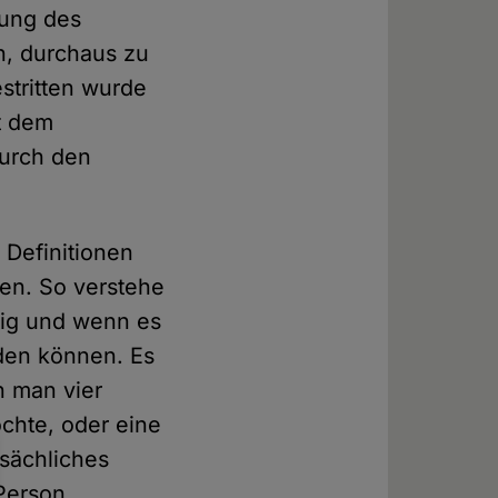
rung des
n, durchaus zu
stritten wurde
t dem
durch den
 Definitionen
fen. So verstehe
chtig und wenn es
den können. Es
nn man vier
chte, oder eine
tsächliches
 Person