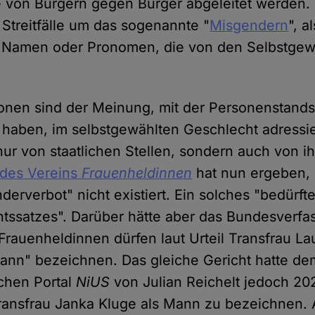
 von Bürgern gegen Bürger abgeleitet werden.
 Streitfälle um das sogenannte "
Misgendern
", a
 Namen oder Pronomen, die von den Selbstgew
onen sind der Meinung, mit der Personenstand
 haben, im selbstgewählten Geschlecht adressi
nur von staatlichen Stellen, sondern auch von i
 des Vereins
Frauenheldinnen
hat nun ergeben, 
derverbot" nicht existiert. Ein solches "bedürf
tssatzes". Darüber hätte aber das Bundesverfa
 Frauenheldinnen dürfen laut Urteil Transfrau La
Mann" bezeichnen. Das gleiche Gericht hatte de
schen Portal
NiUS
von Julian Reichelt jedoch 2
Transfrau Janka Kluge als Mann zu bezeichnen