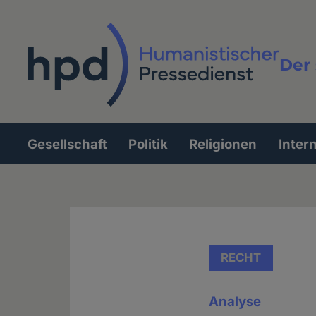
Direkt
zum
Inhalt
Der 
Vollt
Gesellschaft
Politik
Religionen
Inter
Hauptnavigation
RECHT
Analyse