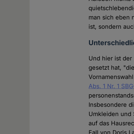
quietschlebendig
man sich eben n
ist, sondern auc
Unterschiedli
Und hier ist de
gesetzt hat, "d
Vornamenswahl v
Abs. 1 Nr. 1 SB
personenstandsr
Insbesondere di
Umkleiden und S
auf das Hausrec
Fall von Doris L