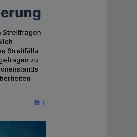
gerung
 Streitfragen
lich
 Streitfälle
lgefragen zu
sonenstands
herheiten
11