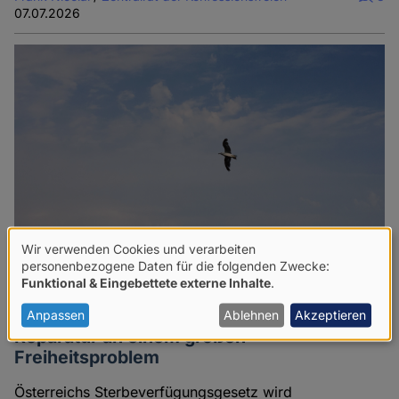
07.07.2026
Wir verwenden Cookies und verarbeiten
Verwendung
personenbezogene Daten für die folgenden Zwecke:
Funktional & Eingebettete externe Inhalte
.
von
Sterbeverfügungsgesetz: Eine kleine
personenbezogenen
Anpassen
Ablehnen
Akzeptieren
Reparatur an einem großen
Daten
Freiheitsproblem
und
Österreichs Sterbeverfügungsgesetz wird
Cookies