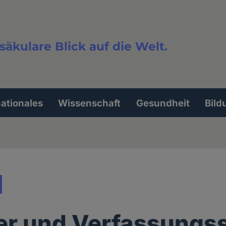
säkulare Blick auf die Welt.
extsuche
nationales
Wissenschaft
Gesundheit
Bild
er und Verfassungs