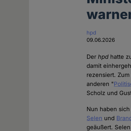
warne
hpd
09.06.2026
Der
hpd
hatte z
damit einhergeh
rezensiert. Zu
anderen "
Politi
Scholz und Gus
Nun haben sich
Selen
und
Bran
geäußert. Selen