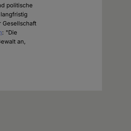
nd politische
angfristig
r Gesellschaft
n
: "Die
Gewalt an,