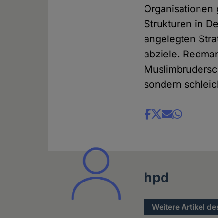
Organisationen g
Strukturen in D
angelegten Stra
abziele. Redmann
Muslimbrudersch
sondern schleich
Share
news
hpd
Weitere Artikel de