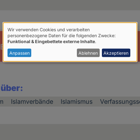
Wir verwenden Cookies und verarbeiten
Verwendung
personenbezogene Daten für die folgenden Zwecke:
Funktional & Eingebettete externe Inhalte
.
von
personenbezogenen
Anpassen
Ablehnen
Akzeptieren
Daten
und
Cookies
 über:
am
Islamverbände
Islamismus
Verfassungss