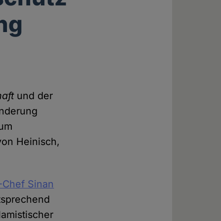
ng
aft
und der
anderung
zum
von Heinisch,
-Chef Sinan
sprechend
lamistischer