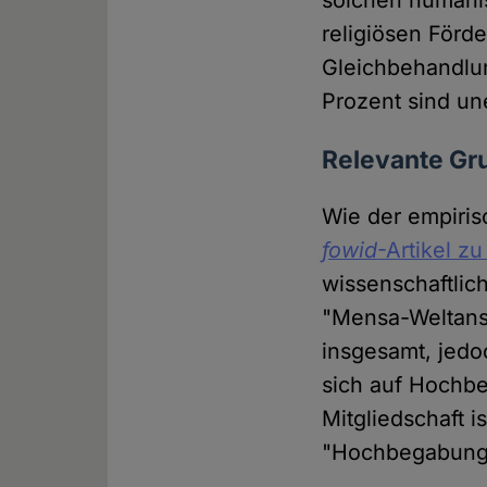
religiösen Förd
Gleichbehandlun
Prozent sind un
Relevante Gr
Wie der empiris
fowid
-Artikel z
wissenschaftlich
"Mensa-Weltansc
insgesamt, jedo
sich auf Hochbe
Mitgliedschaft i
"Hochbegabung"