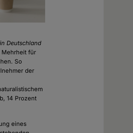
in Deutschland
 Mehrheit für
chen. So
ilnehmer der
aturalistischem
ab, 14 Prozent
lung eines
estehenden