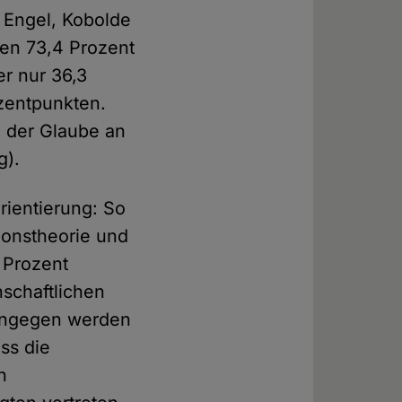
 Engel, Kobolde
men 73,4 Prozent
r nur 36,3
zentpunkten.
n der Glaube an
g).
rientierung: So
tionstheorie und
 Prozent
schaftlichen
hingegen werden
ss die
n