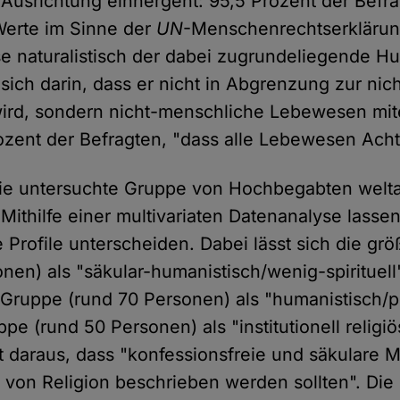
Ausrichtung einhergeht: 95,5 Prozent der Befra
Werte im Sinne der
UN
-Menschenrechtserkläru
e naturalistisch der dabei zugrundeliegende 
gt sich darin, dass er nicht in Abgrenzung zur n
ird, sondern nicht-menschliche Lebewesen mite
zent der Befragten, "dass alle Lebewesen Ach
die untersuchte Gruppe von Hochbegabten welt
ithilfe einer multivariaten Datenanalyse lassen
 Profile unterscheiden. Dabei lässt sich die gr
en) als "säkular-humanistisch/wenig-spirituell" 
Gruppe (rund 70 Personen) als "humanistisch/priv
ppe (rund 50 Personen) als "institutionell religiö
t daraus, dass "konfessionsfreie und säkulare Mi
 von Religion beschrieben werden sollten". Di