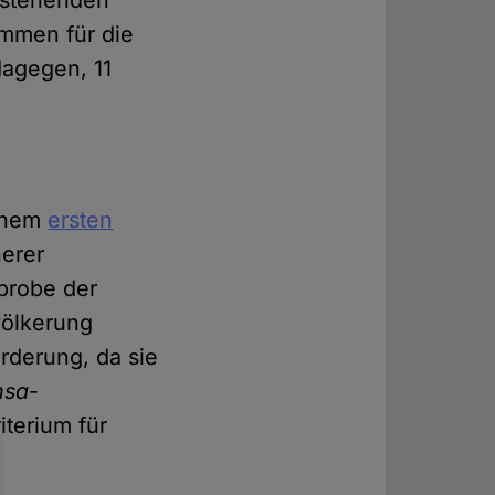
immen für die
dagegen, 11
einem
ersten
herer
hprobe der
völkerung
rderung, da sie
nsa
-
iterium für