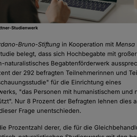
uttner-Studienwerk
rdano-Bruno-Stiftung
in Kooperation mit
Mensa 
tudie belegt, dass sich Hochbegabte mit großer
h-naturalistisches Begabtenförderwerk ausspre
zent der 292 befragten Teilnehmerinnen und Te
hauungsstudie" für die Einrichtung eines
erks, "das Personen mit humanistischem und n
ützt". Nur 8 Prozent der Befragten lehnen dies 
 dieser Frage unentschieden.
die Prozentzahl derer, die für die Gleichbehand
tisch-naturalistischen Studienwerks mit den b