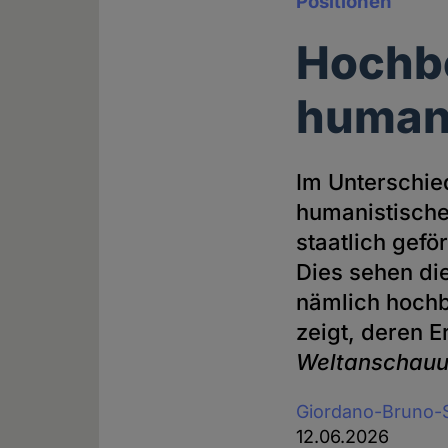
Positionen
Hochbe
humani
Im Unterschie
humanistisch
staatlich gefö
Dies sehen di
nämlich hochb
zeigt, deren 
Weltanschauun
Giordano-Bruno-S
12.06.2026