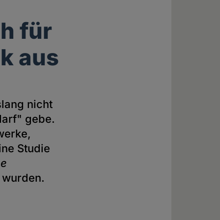
h für
k aus
s
lang nicht
darf" gebe.
werke,
ine Studie
pe
t wurden.