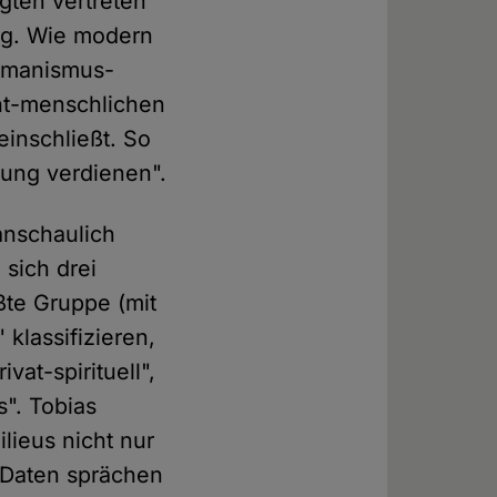
gten vertreten
ng. Wie modern
Humanismus-
icht-menschlichen
inschließt. So
tung verdienen".
anschaulich
 sich drei
ößte Gruppe (mit
klassifizieren,
at-spirituell",
s". Tobias
lieus nicht nur
e Daten sprächen