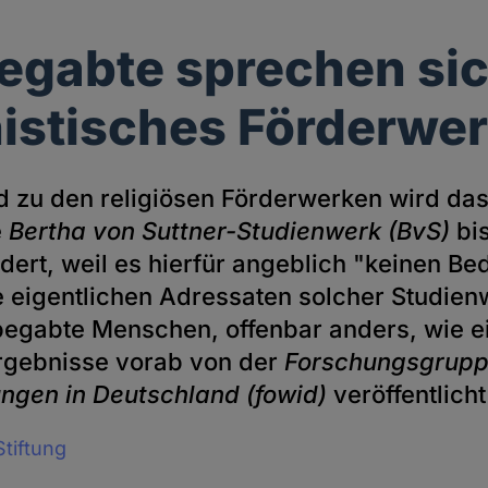
gabte sprechen sic
stisches Förderwer
d zu den religiösen Förderwerken wird da
e
Bertha von Suttner-Studienwerk (BvS)
bis
rdert, weil es hierfür angeblich "keinen Be
e eigentlichen Adressaten solcher Studien
egabte Menschen, offenbar anders, wie e
Ergebnisse vorab von der
Forschungsgrup
gen in Deutschland (fowid)
veröffentlich
tiftung