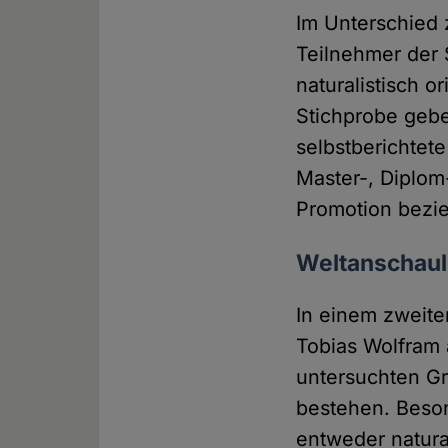
Im Unterschied
Teilnehmer der 
naturalistisch o
Stichprobe geben
selbstberichtete
Master-, Diplom
Promotion bezie
Weltanschaul
In einem zweit
Tobias Wolfram 
untersuchten G
bestehen. Beson
entweder natural