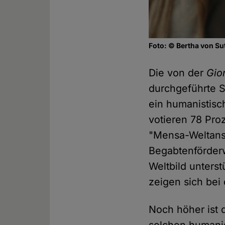
Foto: © Bertha von S
Die von der
Gio
durchgeführte S
ein humanistisc
votieren 78 Pro
"Mensa-Weltansc
Begabtenförderw
Weltbild unterst
zeigen sich bei
Noch höher ist 
solchen humanis