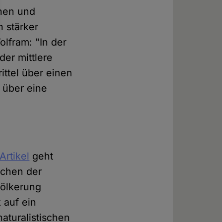
nnen und
h stärker
olfram: "In der
der mittlere
ittel über einen
 über eine
Artikel
geht
schen der
ölkerung
 auf ein
naturalistischen