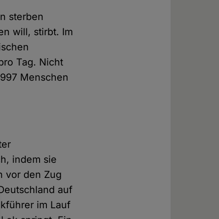
n sterben
will, stirbt. Im
ischen
ro Tag. Nicht
t: 997 Menschen
ter
h, indem sie
h vor den Zug
 Deutschland auf
okführer im Lauf