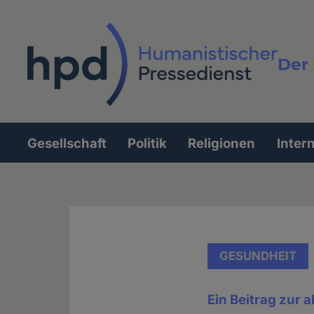
Direkt
zum
Inhalt
Der 
Vollt
Gesellschaft
Politik
Religionen
Inter
Hauptnavigation
GESUNDHEIT
Ein Beitrag zur 