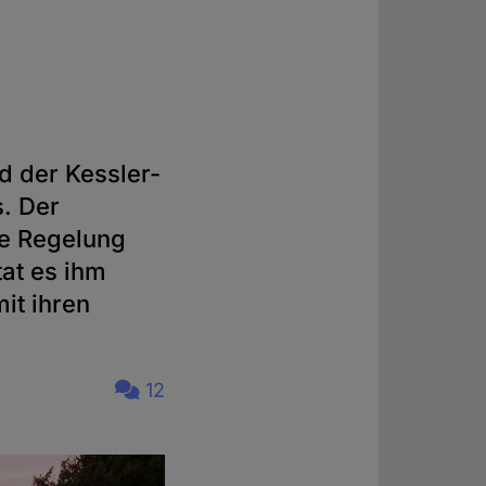
d der Kessler-
s. Der
he Regelung
tat es ihm
it ihren
12