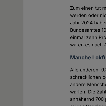
Zum einen tut m
werden oder nich
Jahr 2024 haben
Bundesamtes 10
einmal zehn Pro
waren es nach A
Manche Lokfü
Alle anderen, 9
schrecklichen 
andere Menschen
warfen. Die Zah
annähernd 700 pr