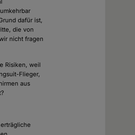
l
t umkehrbar
rund dafür ist,
itte, die von
wir nicht fragen
e Risiken, weil
ngsuit-Flieger,
chirmen aus
t?
erträgliche
hen,