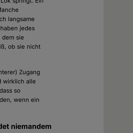
Lok springt. Ein
 Manche
och langsame
 haben jedes
n dem sie
, ob sie nicht
chterer) Zugang
wirklich alle
 dass so
rden, wenn ein
hadet niemandem