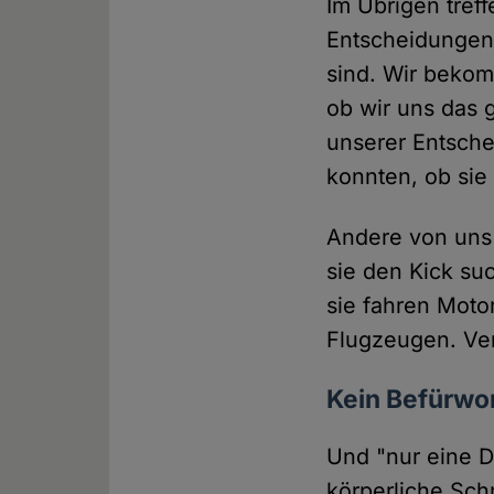
Im Übrigen tref
Entscheidungen,
sind. Wir bekom
ob wir uns das g
unserer Entschei
konnten, ob sie
Andere von uns g
sie den Kick suc
sie fahren Moto
Flugzeugen. Ver
Kein Befürwor
Und "nur eine D
körperliche Sc