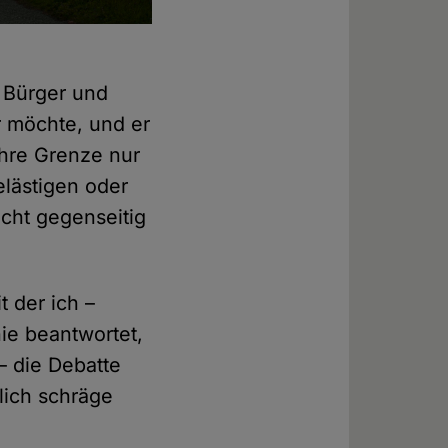
 Bürger und
r möchte, und er
ihre Grenze nur
elästigen oder
icht gegenseitig
 der ich –
ie beantwortet,
– die Debatte
lich schräge