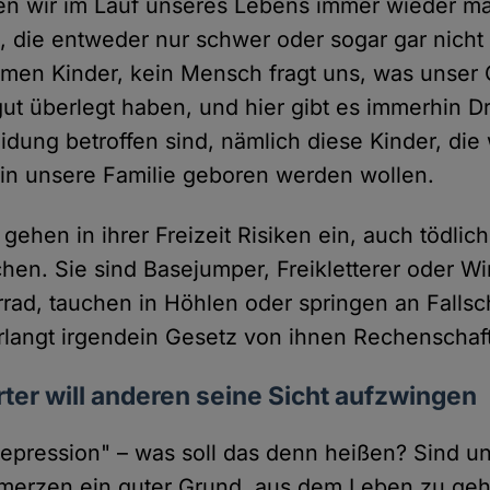
fen wir im Lauf unseres Lebens immer wieder ma
 die entweder nur schwer oder sogar gar nich
men Kinder, kein Mensch fragt uns, was unser G
ut überlegt haben, und hier gibt es immerhin Dr
dung betroffen sind, nämlich diese Kinder, die 
 in unsere Familie geboren werden wollen.
ehen in ihrer Freizeit Risiken ein, auch tödlich
hen. Sie sind Basejumper, Freikletterer oder Wi
rrad, tauchen in Höhlen oder springen an Falls
langt irgendein Gesetz von ihnen Rechenschaf
ter will anderen seine Sicht aufzwingen
epression" – was soll das denn heißen? Sind un
hmerzen ein guter Grund, aus dem Leben zu ge