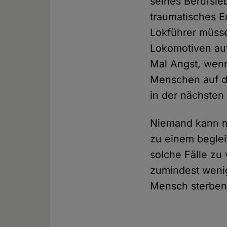
seines Berufsle
traumatisches E
Lokführer müss
Lokomotiven au
Mal Angst, wenn
Menschen auf d
in der nächste
Niemand kann mi
zu einem beglei
solche Fälle zu 
zumindest wenig
Mensch sterben 