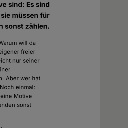
e sind: Es sind
d sie müssen für
 sonst zählen.
Warum will da
eigener freier
eicht nur seiner
iner
. Aber wer hat
 Noch einmal:
seine Motive
manden sonst