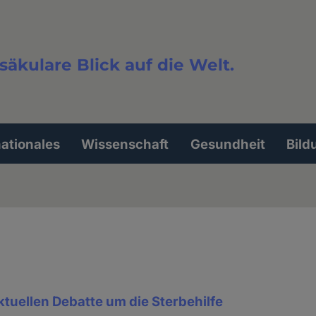
säkulare Blick auf die Welt.
extsuche
nationales
Wissenschaft
Gesundheit
Bild
aktuellen Debatte um die Sterbehilfe