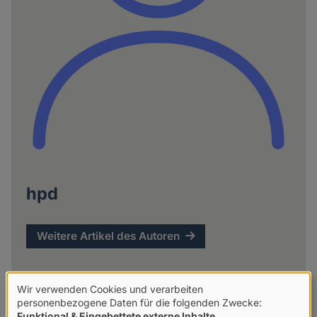
hpd
Weitere Artikel des Autoren
Wir verwenden Cookies und verarbeiten
Verwendung
personenbezogene Daten für die folgenden Zwecke:
Funktional & Eingebettete externe Inhalte
.