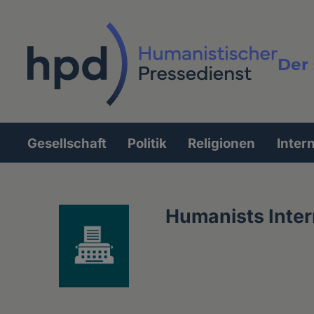
Direkt
zum
Inhalt
Der 
Vollt
Gesellschaft
Politik
Religionen
Inter
Hauptnavigation
Humanists Inter