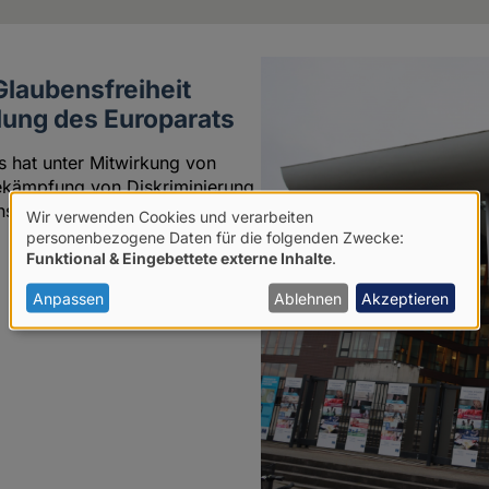
Glaubensfreiheit
ung des Europarats
 hat unter Mitwirkung von
Bekämpfung von Diskriminierung
ns- und Glaubensfreiheit"
Wir verwenden Cookies und verarbeiten
Verwendung
personenbezogene Daten für die folgenden Zwecke:
Funktional & Eingebettete externe Inhalte
.
von
personenbezogenen
Anpassen
Ablehnen
Akzeptieren
Daten
und
Cookies