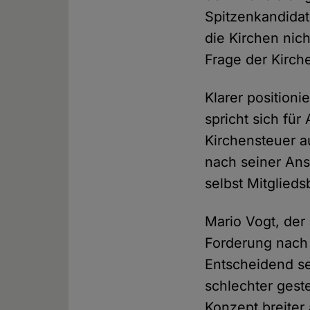
Spitzenkandidat
die Kirchen nich
Frage der Kirc
Klarer position
spricht sich fü
Kirchensteuer a
nach seiner Ans
selbst Mitglied
Mario Vogt, der 
Forderung nach 
Entscheidend sei
schlechter gest
Konzept breiter 