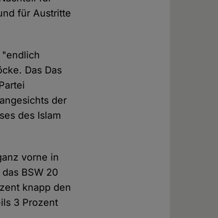
nd für Austritte
 "endlich
öcke. Das Das
Partei
"angesichts der
ses des Islam
ganz vorne in
ür das BSW 20
rozent knapp den
ils 3 Prozent