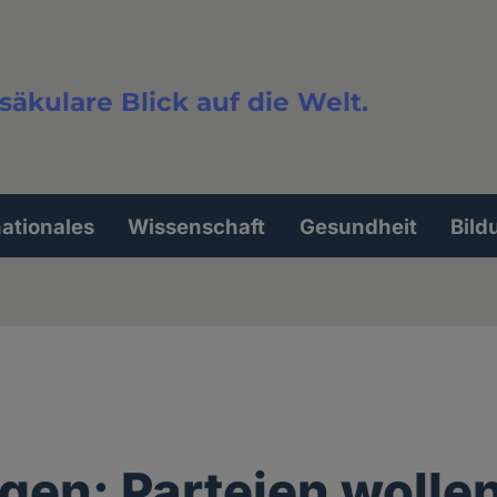
säkulare Blick auf die Welt.
extsuche
nationales
Wissenschaft
Gesundheit
Bild
gen: Parteien wolle