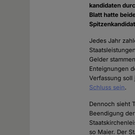
kandidaten dur
Blatt hatte bei
Spitzenkandida
Jedes Jahr zah
Staatsleistunge
Gelder stammen 
Enteignungen de
Verfassung soll
Schluss sein
.
Dennoch sieht 
Beendigung der 
Staatskirchenle
so Maier. Der S