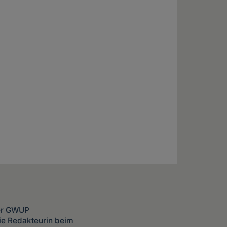
der GWUP
ie Redakteurin beim