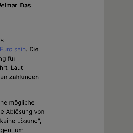
eimar. Das
ls
Euro sein
. Die
ng für
rt. Laut
esen Zahlungen
ine mögliche
die Ablösung von
 keine Lösung",
ingen, um