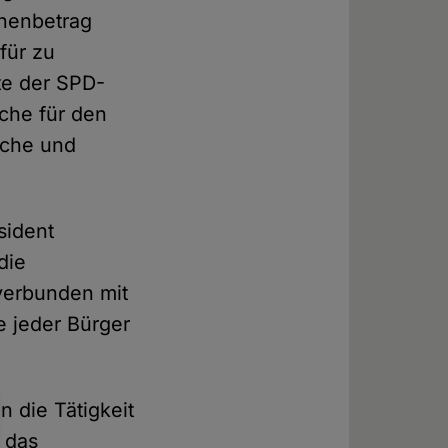
onenbetrag
für zu
te der SPD-
rche für den
ische und
sident
die
 verbunden mit
e jeder Bürger
 die Tätigkeit
h das