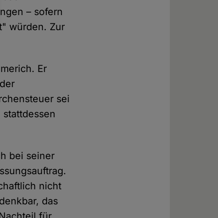
ungen – sofern
rt" würden. Zur
merich. Er
 der
irchensteuer sei
n stattdessen
ch bei seiner
ssungsauftrag.
haftlich nicht
 denkbar, das
Nachteil für