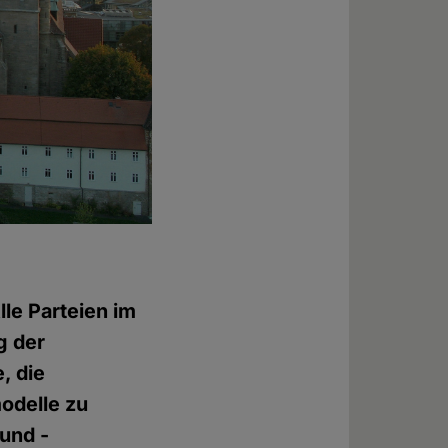
le Parteien im
g der
, die
odelle zu
und -