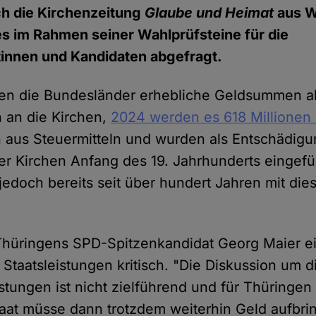
ch die Kirchenzeitung
Glaube und Heimat
aus W
des im Rahmen seiner Wahlprüfsteine für die
tinnen und Kandidaten abgefragt.
len die Bundesländer erhebliche Geldsummen a
n an die Kirchen,
2024 werden es 618 Millionen 
aus Steuermitteln und wurden als Entschädigu
r Kirchen Anfang des 19. Jahrhunderts eingefüh
 jedoch bereits seit über hundert Jahren mit di
Thüringens SPD-Spitzenkandidat Georg Maier e
Staatsleistungen kritisch. "Die Diskussion um 
istungen ist nicht zielführend und für Thüringen
taat müsse dann trotzdem weiterhin Geld aufbr