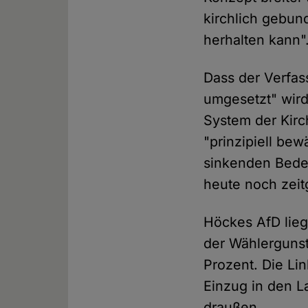
kirchlich gebun
herhalten kann"
Dass der Verfas
umgesetzt" wird
System der Kirc
"prinzipiell be
sinkenden Bede
heute noch zeit
Höckes AfD lieg
der Wählergunst
Prozent. Die Li
Einzug in den L
draußen.