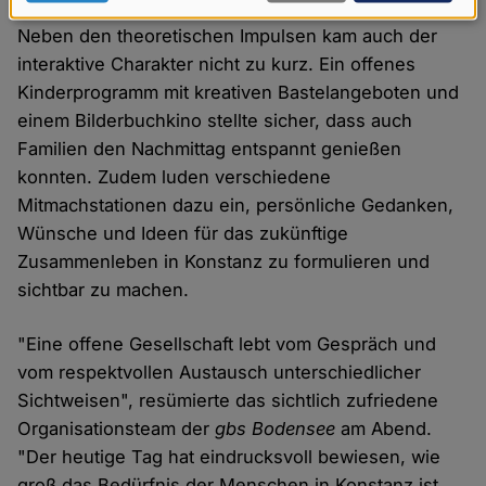
Daten
Neben den theoretischen Impulsen kam auch der
und
interaktive Charakter nicht zu kurz. Ein offenes
Cookies
Kinderprogramm mit kreativen Bastelangeboten und
einem Bilderbuchkino stellte sicher, dass auch
Familien den Nachmittag entspannt genießen
konnten. Zudem luden verschiedene
Mitmachstationen dazu ein, persönliche Gedanken,
Wünsche und Ideen für das zukünftige
Zusammenleben in Konstanz zu formulieren und
sichtbar zu machen.
"Eine offene Gesellschaft lebt vom Gespräch und
vom respektvollen Austausch unterschiedlicher
Sichtweisen", resümierte das sichtlich zufriedene
Organisationsteam der
gbs Bodensee
am Abend.
"Der heutige Tag hat eindrucksvoll bewiesen, wie
groß das Bedürfnis der Menschen in Konstanz ist,