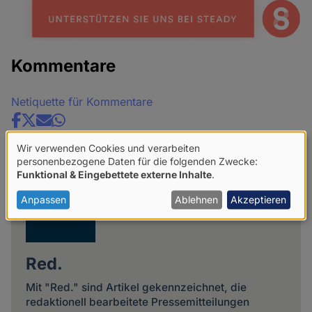
Kommentare
Netiquette für Kommentare
Share
news
Wir verwenden Cookies und verarbeiten
Verwendung
personenbezogene Daten für die folgenden Zwecke:
Funktional & Eingebettete externe Inhalte
.
von
personenbezogenen
Anpassen
Ablehnen
Akzeptieren
Daten
und
Red.
Cookies
Mit "Red." sind Artikel gekennzeichnet, die
redaktionell bearbeitete Pressemitteilungen