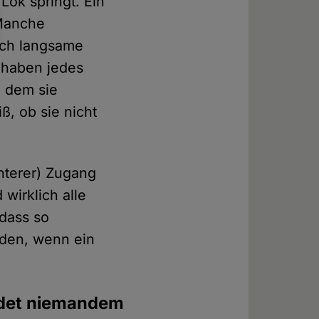
Lok springt. Ein
 Manche
och langsame
 haben jedes
n dem sie
, ob sie nicht
chterer) Zugang
wirklich alle
 dass so
rden, wenn ein
hadet niemandem