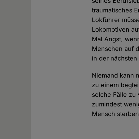
seines Berufsle
traumatisches E
Lokführer müss
Lokomotiven au
Mal Angst, wenn
Menschen auf d
in der nächste
Niemand kann mi
zu einem beglei
solche Fälle zu 
zumindest wenig
Mensch sterben 