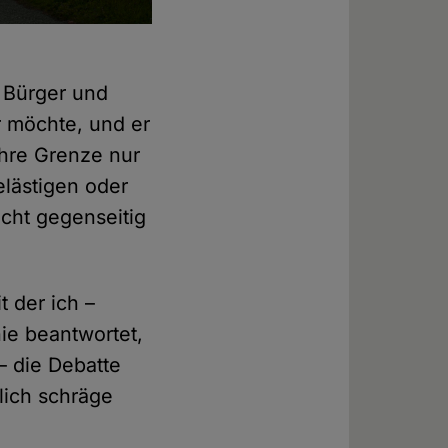
 Bürger und
r möchte, und er
ihre Grenze nur
elästigen oder
icht gegenseitig
 der ich –
ie beantwortet,
– die Debatte
lich schräge