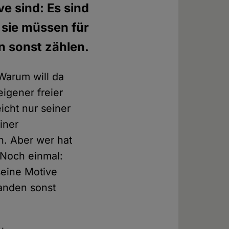
e sind: Es sind
d sie müssen für
 sonst zählen.
Warum will da
eigener freier
eicht nur seiner
iner
. Aber wer hat
 Noch einmal:
seine Motive
manden sonst