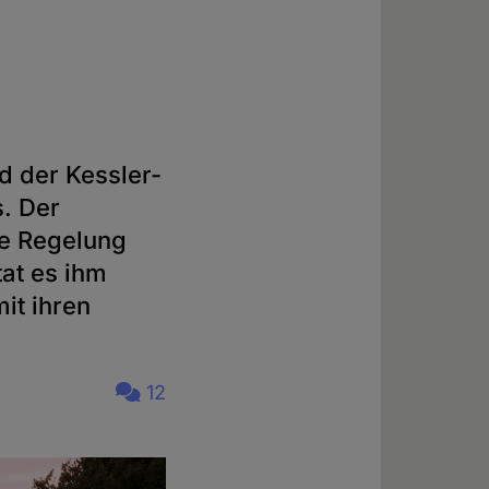
d der Kessler-
s. Der
he Regelung
tat es ihm
it ihren
12