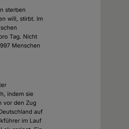
n sterben
will, stirbt. Im
ischen
ro Tag. Nicht
t: 997 Menschen
ter
h, indem sie
h vor den Zug
 Deutschland auf
okführer im Lauf