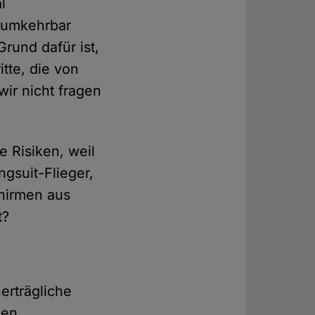
l
t umkehrbar
rund dafür ist,
itte, die von
wir nicht fragen
e Risiken, weil
ngsuit-Flieger,
chirmen aus
t?
erträgliche
hen,