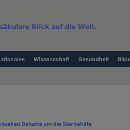
säkulare Blick auf die Welt.
extsuche
nationales
Wissenschaft
Gesundheit
Bild
aktuellen Debatte um die Sterbehilfe