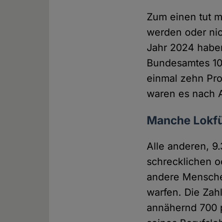
Zum einen tut m
werden oder nich
Jahr 2024 haben
Bundesamtes 10
einmal zehn Pro
waren es nach A
Manche Lokfü
Alle anderen, 9
schrecklichen 
andere Menschen
warfen. Die Zah
annähernd 700 pr