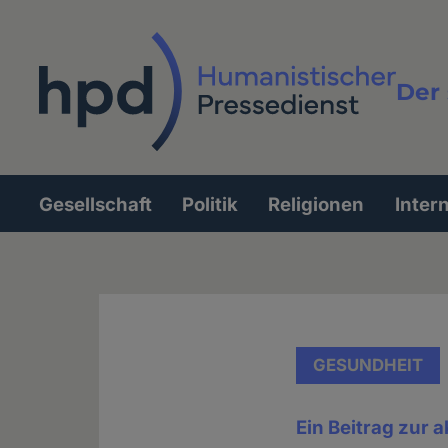
Direkt
zum
Inhalt
Der 
Vollt
Gesellschaft
Politik
Religionen
Inter
Hauptnavigation
GESUNDHEIT
Ein Beitrag zur 