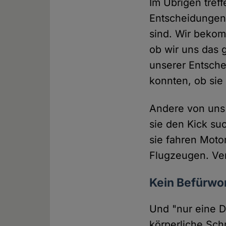
Im Übrigen tref
Entscheidungen,
sind. Wir bekom
ob wir uns das g
unserer Entschei
konnten, ob sie
Andere von uns g
sie den Kick suc
sie fahren Moto
Flugzeugen. Ver
Kein Befürwor
Und "nur eine D
körperliche Sc