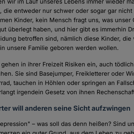
fen wir im Lauf unseres Lebens immer wieder ma
 die entweder nur schwer oder sogar gar nich
men Kinder, kein Mensch fragt uns, was unser G
ut überlegt haben, und hier gibt es immerhin Dr
dung betroffen sind, nämlich diese Kinder, die 
 in unsere Familie geboren werden wollen.
ehen in ihrer Freizeit Risiken ein, auch tödlich
hen. Sie sind Basejumper, Freikletterer oder Wi
rrad, tauchen in Höhlen oder springen an Falls
langt irgendein Gesetz von ihnen Rechenschaf
ter will anderen seine Sicht aufzwingen
epression" – was soll das denn heißen? Sind un
hmerzen ein guter Grund, aus dem Leben zu ge