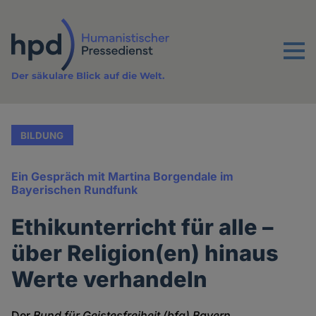
Direkt
zum
Inhalt
Menu
Der säkulare Blick auf die Welt.
BILDUNG
Ein Gespräch mit Martina Borgendale im
Bayerischen Rundfunk
Ethikunterricht für alle –
über Religion(en) hinaus
Werte verhandeln
Der
Bund für Geistesfreiheit (bfg) Bayern