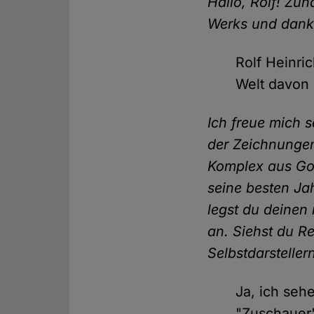
Hallo, Rolf! Zu
Werks und danke
Rolf Heinri
Welt davon 
Ich freue mich 
der Zeichnungen 
Komplex aus Got
seine besten Jah
legst du deinen
an. Siehst du Re
Selbstdarsteller
Ja, ich seh
"Zuschauer"