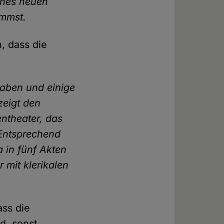
ines neuen
immst.
, dass die
haben und einige
zeigt den
entheater, das
. Entsprechend
 in fünf Akten
 mit klerikalen
ass die
d, sonst