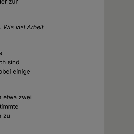
er zur
 Wie viel Arbeit
s
ch sind
obei einige
h etwa zwei
stimmte
n zu