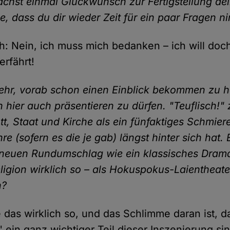
nächst einmal Glückwunsch zur Fertigstellung de
, dass du dir wieder Zeit für ein paar Fragen n
ch: Nein, ich muss mich bedanken – ich will doch
erfährt!
sehr, vorab schon einen Einblick bekommen zu 
hier auch präsentieren zu dürfen. "Teuflisch!" 
t, Staat und Kirche als ein fünfaktiges Schmier
re (sofern es die je gab) längst hinter sich hat
 neuen Rundumschlag wie ein klassisches Drama
ligion wirklich so – als Hokuspokus-Laientheater
n?
e das wirklich so, und das Schlimme daran ist, d
 ein ganz wichtiger Teil dieser Inszenierung sin