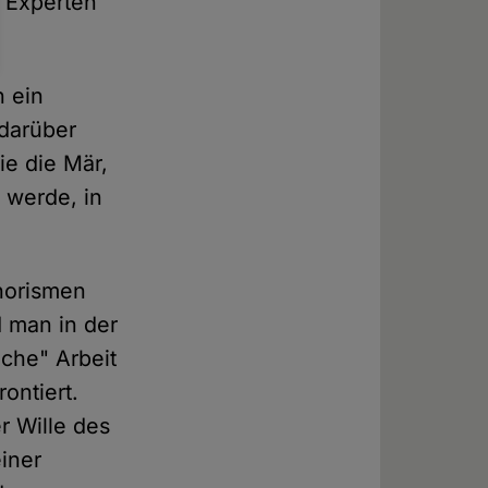
n Experten
n ein
 darüber
ie die Mär,
 werde, in
horismen
d man in der
iche" Arbeit
ontiert.
r Wille des
einer