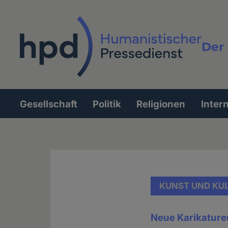
Direkt
zum
Inhalt
Der 
Vollt
Gesellschaft
Politik
Religionen
Inter
Hauptnavigation
KUNST UND KU
Neue Karikaturen