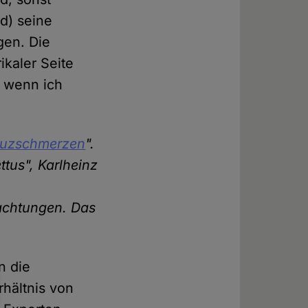
nd) seine
igen. Die
kaler Seite
– wenn ich
euzschmerzen
".
tus", Karlheinz
achtungen. Das
n die
rhältnis von