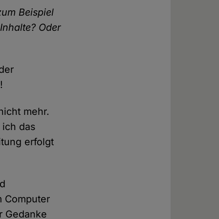
zum Beispiel
 Inhalte? Oder
der
!
nicht mehr.
 ich das
itung erfolgt
nd
am Computer
er Gedanke