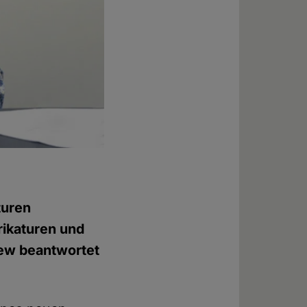
turen
rikaturen und
iew beantwortet