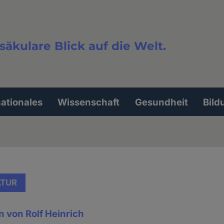
säkulare Blick auf die Welt.
extsuche
nationales
Wissenschaft
Gesundheit
Bild
LTUR
 von Rolf Heinrich