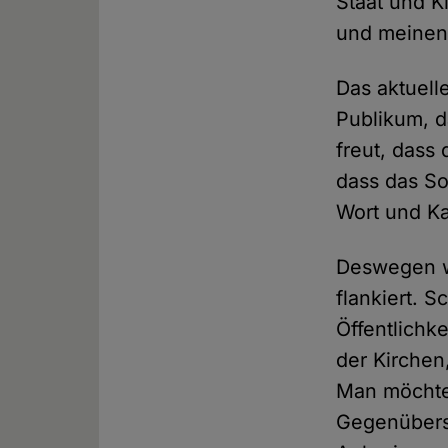
Staat und K
und meinen 
Das aktuell
Publikum, d
freut, dass
dass das S
Wort und Ka
Deswegen w
flankiert. 
Öffentlichk
der Kirchen,
Man möchte 
Gegenübers 