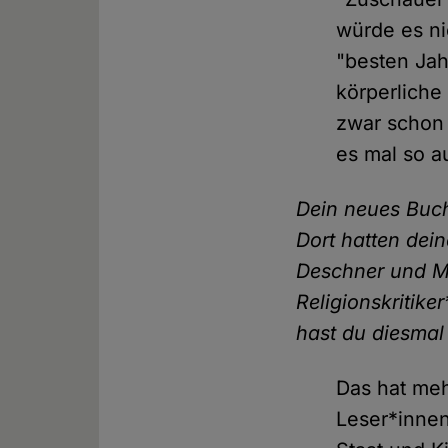
würde es ni
"besten Jahr
körperliche
zwar schon 
es mal so a
Dein neues Buch
Dort hatten dei
Deschner und Mi
Religionskritik
hast du diesmal
Das hat me
Leser*innen