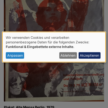
Wir verwenden Cookies und verarbeiten
Verwendung
personenbezogene Daten für die folgenden Zwecke:
Funktional & Eingebettete externe Inhalte
.
von
personenbezogenen
Anpassen
Ablehnen
Akzeptieren
Daten
und
Cookies
Plakat: Alte Mensa Berlin, 1979