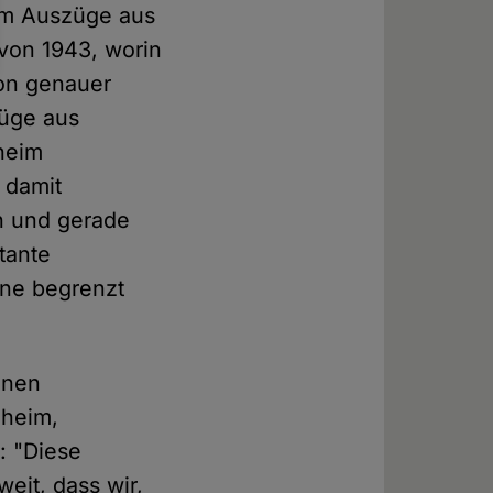
um Auszüge aus
von 1943, worin
ion genauer
züge aus
heim
 damit
h und gerade
tante
nne begrenzt
inen
nheim,
r: "Diese
eit, dass wir,