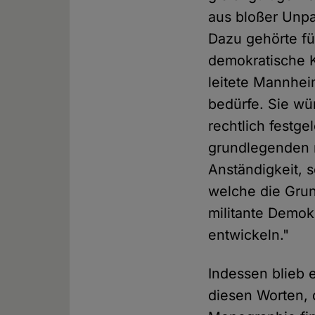
aus bloßer Unpa
Dazu gehörte für
demokratische K
leitete Mannhei
bedürfe. Sie wü
rechtlich festg
grundlegenden m
Anständigkeit, s
welche die Grun
militante Demok
entwickeln."
Indessen blieb
diesen Worten, 