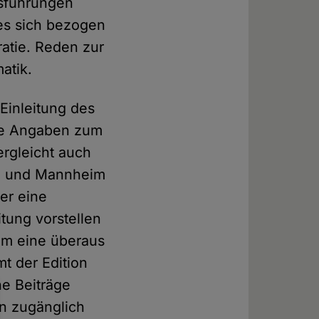
usführungen
 es sich bezogen
ratie. Reden zur
atik.
 Einleitung des
ele Angaben zum
ergleicht auch
in und Mannheim
er eine
itung vorstellen
um eine überaus
t der Edition
he Beiträge
on zugänglich