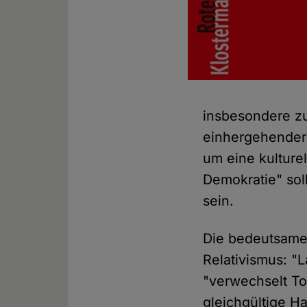
insbesondere z
einhergehender
um eine kulturel
Demokratie" sol
sein.
Die bedeutsame
Relativismus: "L
"verwechselt Tol
gleichgültige H