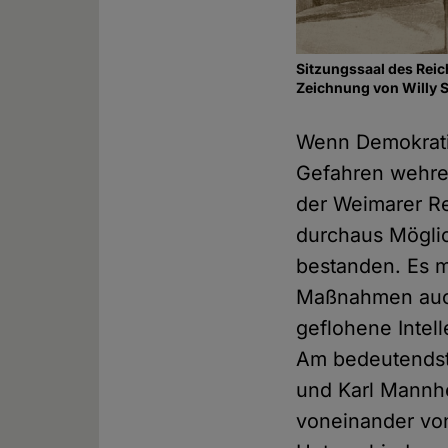
Sitzungssaal des Rei
Zeichnung von Willy 
Wenn Demokratie
Gefahren wehre
der Weimarer Re
durchaus Möglic
bestanden. Es m
Maßnahmen auch 
geflohene Intell
Am bedeutendste
und Karl Mannh
voneinander von