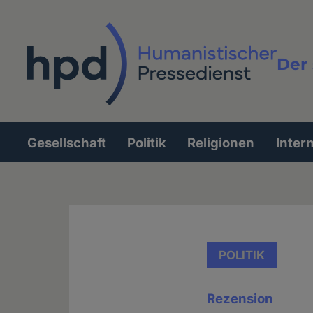
Direkt
zum
Inhalt
Der 
Vollt
Gesellschaft
Politik
Religionen
Inter
Hauptnavigation
POLITIK
Rezension