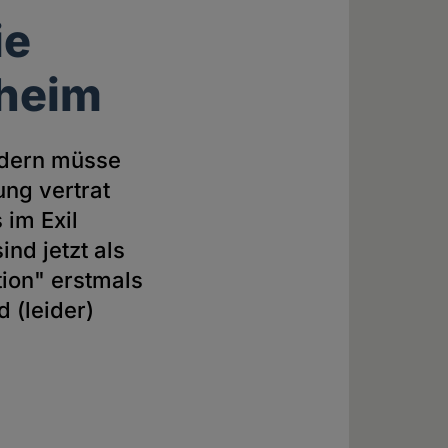
ie
nheim
ondern müsse
ung vertrat
 im Exil
nd jetzt als
ion" erstmals
 (leider)