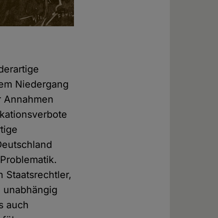
derartige
dem Niedergang
ter Annahmen
ikationsverbote
tige
Deutschland
 Problematik.
 Staatsrechtler,
n unabhängig
ls auch