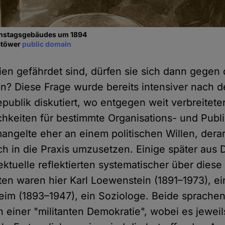
chstagsgebäudes um 1894
Stöwer
public domain
n gefährdet sind, dürfen sie sich dann gegen 
n? Diese Frage wurde bereits intensiver nach 
publik diskutiert, wo entgegen weit verbreite
hkeiten für bestimmte Organisations- und Publ
angelte eher an einem politischen Willen, derar
in die Praxis umzusetzen. Einige später aus 
ektuelle reflektierten systematischer über diese
n waren hier Karl Loewenstein (1891–1973), ein
eim (1893–1947), ein Soziologe. Beide sprache
 einer "militanten Demokratie", wobei es jewei