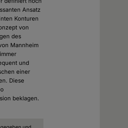
 definiert noch
essanten Ansatz
inten Konturen
onzept von
ngen des
 von Mannheim
 immer
sequent und
schen einer
en. Diese
wo
sion beklagen.
sgegeben und