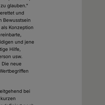
 zu glauben."
gerettet und
em Bewusstsein
" als Konzeption
reinbarte,
eidigen und jene
ige Hilfe,
Person usw.
) Die neue
Wertbegriffen
eitgehend bei
 kurzen