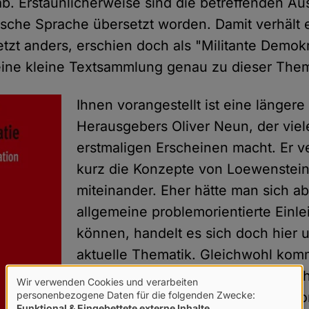
b. Erstaunlicherweise sind die betreffenden A
utsche Sprache übersetzt worden. Damit verhält
tzt anders, erschien doch als "Militante Demok
ine kleine Textsammlung genau zu dieser Them
Ihnen vorangestellt ist eine längere
Herausgebers Oliver Neun, der vi
erstmaligen Erscheinen macht. Er v
kurz die Konzepte von Loewenste
miteinander. Eher hätte man sich ab
allgemeine problemorientierte Einle
können, handelt es sich doch hier 
aktuelle Thematik. Gleichwohl komm
ein großes Verdienst zu, eben solc
Wir verwenden Cookies und verarbeiten
Verwendung
personenbezogene Daten für die folgenden Zwecke:
wieder für die allgemeine Diskussi
Funktional & Eingebettete externe Inhalte
.