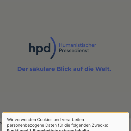
Wir verwenden Cookies und verarbeiten
 des hpd aus. Der Claim bleibt gleich.
Verwendung
personenbezogene Daten für die folgenden Zwecke:
Funktional & Eingebettete externe Inhalte
.