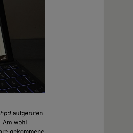
n
hpd
aufgerufen
s. Am wohl
 Jahre gekommene