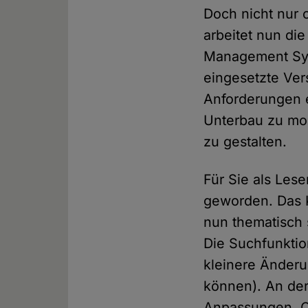
Doch nicht nur o
arbeitet nun di
Management Syst
eingesetzte Ver
Anforderungen e
Unterbau zu mod
zu gestalten.
Für Sie als Leser
geworden. Das Ko
nun thematisch s
Die Suchfunktion
kleinere Änder
können). An der
Anpassungen, O