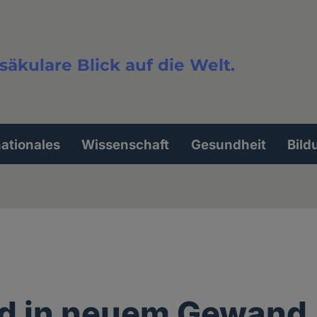
säkulare Blick auf die Welt.
extsuche
nationales
Wissenschaft
Gesundheit
Bild
pd in neuem Gewand