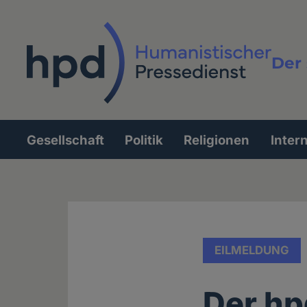
Direkt
zum
Inhalt
Der 
Vollt
Gesellschaft
Politik
Religionen
Inter
Hauptnavigation
EILMELDUNG
Der h