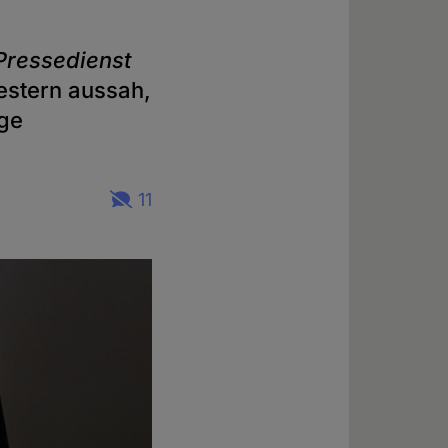
Pressedienst
gestern aussah,
ige
11