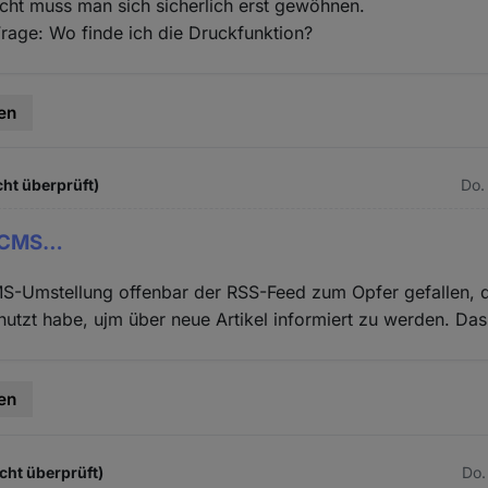
cht muss man sich sicherlich erst gewöhnen.
Frage: Wo finde ich die Druckfunktion?
en
ht überprüft)
Do.
er CMS…
MS-Umstellung offenbar der RSS-Feed zum Opfer gefallen, d
nutzt habe, ujm über neue Artikel informiert zu werden. Das
en
icht überprüft)
Do.