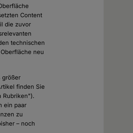
 Oberfläche
setzten Content
l die zuvor
srelevanten
 den technischen
e Oberfläche neu
s größer
rtikel finden Sie
n Rubriken").
h ein paar
enzen zu
bisher – noch