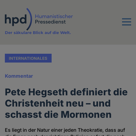
Direkt
zum
Inhalt
Menu
Der säkulare Blick auf die Welt.
INTERNATIONALES
Kommentar
Pete Hegseth definiert die
Christenheit neu – und
schasst die Mormonen
Es liegt in der Natur einer jeden Theokratie, dass auf